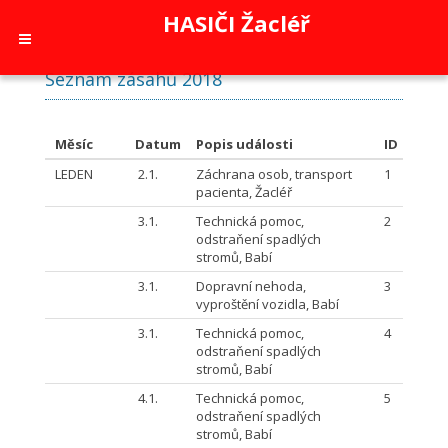
HASIČI Žacléř
Seznam zásahů 2018
Měsíc
Datum
Popis události
ID
LEDEN
2.1.
Záchrana osob, transport
1
pacienta, Žacléř
3.1.
Technická pomoc,
2
odstraňení spadlých
stromů, Babí
3.1.
Dopravní nehoda,
3
vyproštění vozidla, Babí
3.1.
Technická pomoc,
4
odstraňení spadlých
stromů, Babí
4.1.
Technická pomoc,
5
odstraňení spadlých
stromů, Babí