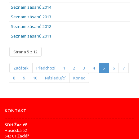
Seznam zásahů 2014
Seznam zásahů 2013
Seznam zásahů 2012
Seznam zásahů 2011
Strana 5 z 12
Začátek
Předchozí
1
2
3
4
5
6
7
8
9
10
Následující
Konec
KONTAKT
SDH Žacléř
Hasičská 52
542 01 Žacléř