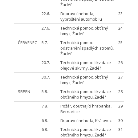
Žacléř
22.6.
Dopravní nehoda,
23
vyproštění automobilu
27.6.
Technická pomoc, obtížný
24
hmyz, Žacléř
ČERVENEC
5.7.
Technická pomoc,
25
odstranění spadlých stromů,
Žacléř
20.7.
Technická pomoc, likvidace
26
olejové skvrny, Žacléř
30.7.
Technická pomoc, obtížný
27
hmyz, Žacléř
SRPEN
5.8.
Technická pomoc, likvidace
28
obtížného hmyzu, Žacléř
7.8.
Požár, doutnající hrabanka,
29
Bernartice
6.8.
Dopravní nehoda, Královec
30
6.8.
Technická pomoc, likvidace
31
obtížného hmyzu, Žacléř