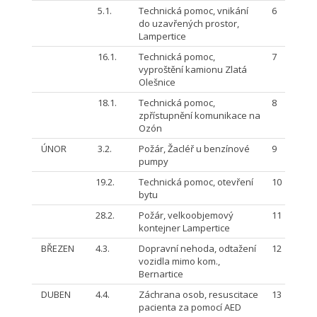
5.1.
Technická pomoc, vnikání
6
do uzavřených prostor,
Lampertice
16.1.
Technická pomoc,
7
vyproštění kamionu Zlatá
Olešnice
18.1.
Technická pomoc,
8
zpřístupnění komunikace na
Ozón
ÚNOR
3.2.
Požár, Žacléř u benzínové
9
pumpy
19.2.
Technická pomoc, otevření
10
bytu
28.2.
Požár, velkoobjemový
11
kontejner Lampertice
BŘEZEN
4.3.
Dopravní nehoda, odtažení
12
vozidla mimo kom.,
Bernartice
DUBEN
4.4.
Záchrana osob, resuscitace
13
pacienta za pomocí AED