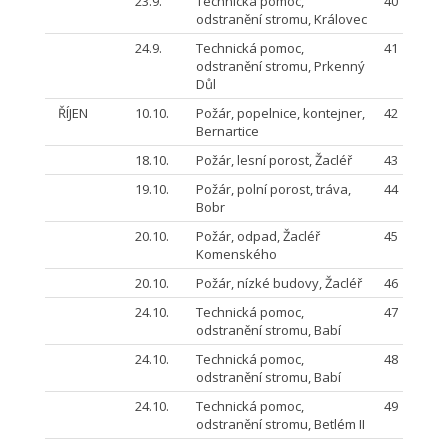
23.9.
Technická pomoc,
40
odstranění stromu, Královec
24.9.
Technická pomoc,
41
odstranění stromu, Prkenný
Důl
ŘÍJEN
10.10.
Požár, popelnice, kontejner,
42
Bernartice
18.10.
Požár, lesní porost, Žacléř
43
19.10.
Požár, polní porost, tráva,
44
Bobr
20.10.
Požár, odpad, Žacléř
45
Komenského
20.10.
Požár, nízké budovy, Žacléř
46
24.10.
Technická pomoc,
47
odstranění stromu, Babí
24.10.
Technická pomoc,
48
odstranění stromu, Babí
24.10.
Technická pomoc,
49
odstranění stromu, Betlém II