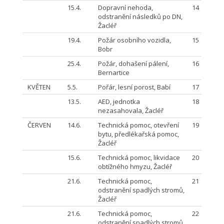
15.4.
Dopravní nehoda,
14
odstranění následků po DN,
Žacléř
19.4.
Požár osobního vozidla,
15
Bobr
25.4.
Požár, dohašení pálení,
16
Bernartice
KVĚTEN
5.5.
Pořár, lesní porost, Babí
17
13.5.
AED, jednotka
18
nezasahovala, Žacléř
ČERVEN
14.6.
Technická pomoc, otevření
19
bytu, předlékařská pomoc,
Žacléř
15.6.
Technická pomoc, likvidace
20
obtížného hmyzu, Žacléř
21.6.
Technická pomoc,
21
odstranění spadlých stromů,
Žacléř
21.6.
Technická pomoc,
22
odstranění spadlých stromů,