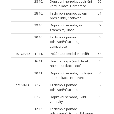
28.10.
Dopravní nehoda, uvolnění
50
komunikace, Bernartice
28.10.
Technická pomoc, strom
51
přes silnici, Královec
29.10.
Dopravní nehoda, se
52
zraněním, Libeč
30.10.
Technická pomoc,
53
odstranění stromu,
Lampertice
LISTOPAD
11.11.
Požár, automobil, Na Pilíři
54
16.11.
Únik nebezpečných látek,
55
na komunikaci, Babí
20.11.
Dopravní nehoda, uvolnění
56
komunikace, Královec
PROSINEC
3.12.
Technická pomoc,
57
odstranění stromu
8.12.
Dopravní nehoda, úklid
59
vozovky
12.12.
Technická pomoc,
60
odstranění stromu, Prkenný