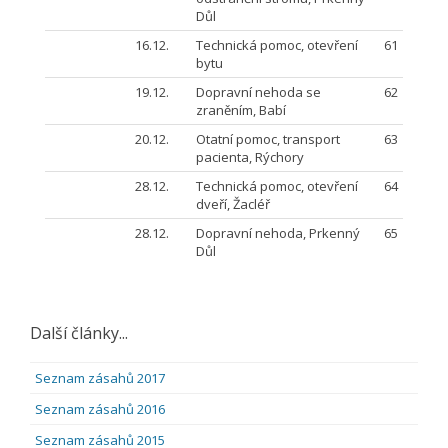
Důl
16.12.
Technická pomoc, otevření
61
bytu
19.12.
Dopravní nehoda se
62
zraněním, Babí
20.12.
Otatní pomoc, transport
63
pacienta, Rýchory
28.12.
Technická pomoc, otevření
64
dveří, Žacléř
28.12.
Dopravní nehoda, Prkenný
65
Důl
Další články...
Seznam zásahů 2017
Seznam zásahů 2016
Seznam zásahů 2015