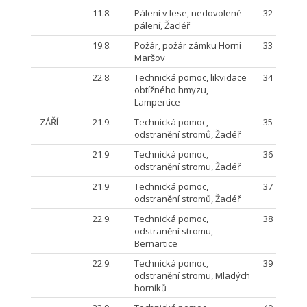
11.8.
Pálení v lese, nedovolené
32
pálení, Žacléř
19.8.
Požár, požár zámku Horní
33
Maršov
22.8.
Technická pomoc, likvidace
34
obtížného hmyzu,
Lampertice
ZÁŘÍ
21.9.
Technická pomoc,
35
odstranění stromů, Žacléř
21.9
Technická pomoc,
36
odstranění stromu, Žacléř
21.9
Technická pomoc,
37
odstranění stromů, Žacléř
22.9.
Technická pomoc,
38
odstranění stromu,
Bernartice
22.9.
Technická pomoc,
39
odstranění stromu, Mladých
horníků