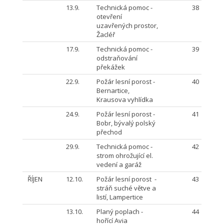
13.9.
Technická pomoc -
38
otevření
uzavřených prostor,
Žacléř
17.9.
Technická pomoc -
39
odstraňování
překážek
22.9.
Požár lesní porost -
40
Bernartice,
Krausova vyhlídka
24.9.
Požár lesní porost -
41
Bobr, bývalý polský
přechod
29.9.
Technická pomoc -
42
strom ohrožující el.
vedení a garáž
ŘÍJEN
12.10.
Požár lesní porost -
43
stráň suché větve a
listí, Lampertice
13.10.
Planý poplach -
44
hořící Avia