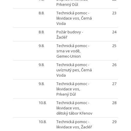
Prkenný Důl
8.8.
Technická pomoc -
23
likvidace vos, Černá
Voda
8.8.
Požár budovy -
24
Žacléř
9.8.
Technická pomoc -
25
srna ve vodě,
Gemec-Union
9.8.
Technická pomoc -
26
uvíznutý pes, Černá
Voda
9.8.
Technická pomoc -
27
likvidace vos,
Prkený Důl
10.8.
Technická pomoc -
28
likvidace vos,
dětský tábor Křenov
10.8.
Technická pomoc -
29
likvidace vos, Žacléř