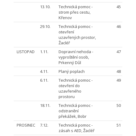
13.10.
Technická pomoc -
45
strom přes cestu,
Křenov
29.10.
Technická pomoc -
46
otevření
uzavřených prostor,
Žacléř
LISTOPAD
1.11.
Dopravní nehoda -
47
vyproštění osob,
Prkenný Důl
4.11.
Planý poplach
48
6.11.
Technická pomoc -
49
otevření do
uzavřeného
prostoru
18.11.
Technická pomoc -
50
odstranění
překážek, Bobr
PROSINEC
7.12.
Technická pomoc -
51
zásah s AED, Žacléř