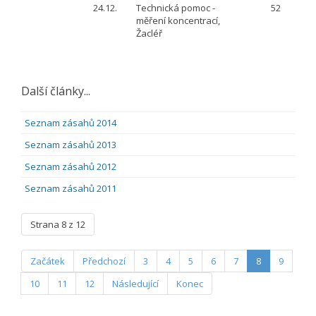
24.12.
Technická pomoc -
52
měření koncentrací,
Žacléř
Další články...
Seznam zásahů 2014
Seznam zásahů 2013
Seznam zásahů 2012
Seznam zásahů 2011
Strana 8 z 12
Začátek
Předchozí
3
4
5
6
7
8
9
10
11
12
Následující
Konec