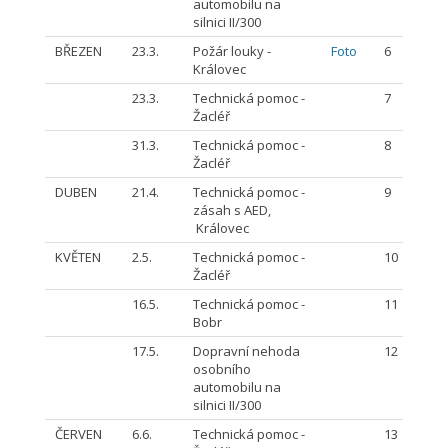
automobilu na
silnici II/300
BŘEZEN
23.3.
Požár louky -
Foto
6
Královec
23.3.
Technická pomoc -
7
Žacléř
31.3.
Technická pomoc -
8
Žacléř
DUBEN
21.4.
Technická pomoc -
9
zásah s AED,
Královec
KVĚTEN
2.5.
Technická pomoc -
10
Žacléř
16.5.
Technická pomoc -
11
Bobr
17.5.
Dopravní nehoda
12
osobního
automobilu na
silnici II/300
ČERVEN
6.6.
Technická pomoc -
13