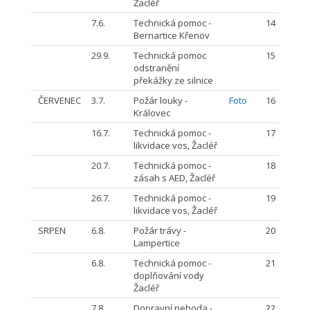
Žacléř
7.6.
Technická pomoc -
14
Bernartice Křenov
29.9.
Technická pomoc
15
odstranění
překážky ze silnice
ČERVENEC
3.7.
Požár louky -
Foto
16
Královec
16.7.
Technická pomoc -
17
likvidace vos, Žacléř
20.7.
Technická pomoc -
18
zásah s AED, Žacléř
26.7.
Technická pomoc -
19
likvidace vos, Žacléř
SRPEN
6.8.
Požár trávy -
20
Lampertice
6.8.
Technická pomoc -
21
doplňování vody
Žacléř
7.8.
Dopravní nehoda -
22