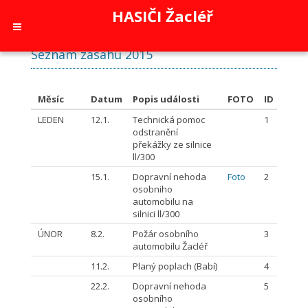
HASIČI Žacléř
Seznam zásahů 2015
Měsíc
Datum
Popis události
FOTO
ID
LEDEN
12.1.
Technická pomoc
1
odstranění
překážky ze silnice
ll/300
15.1.
Dopravní nehoda
Foto
2
osobniho
automobilu na
silnici ll/300
ÚNOR
8.2.
Požár osobního
3
automobilu Žacléř
11.2.
Planý poplach (Babí)
4
22.2.
Dopravní nehoda
5
osobního