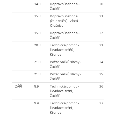
14.8.
Dopravní nehoda -
30
Žacléř
15.8.
Dopravní nehoda
31
(železniční) - Zlatá
Olešnice
15.8.
Dopravní nehoda -
32
Žacléř
20.8.
Technická pomoc -
33
likvidace sršňů,
Křenov
21.8.
Požár balíků slámy -
34
Žacléř
21.8.
Požár balíků slámy -
35
Žacléř
ZÁŘÍ
8.9.
Technická pomoc -
36
likvidace sršní,
Žacléř
9.9.
Technická pomoc -
37
likvidace sršní,
Křenov